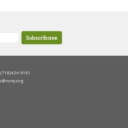
Subscríbase
(718)424-9161
nv@nvny.org