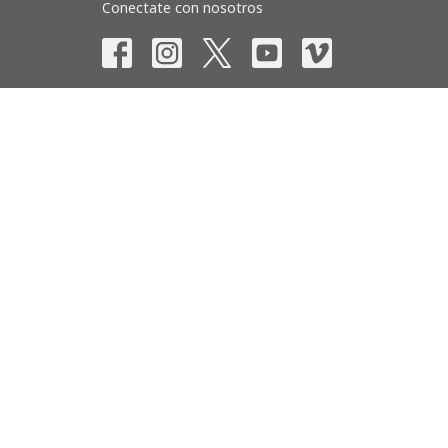
Conectate con nosotros
© 2026 Iglesia Nueva Vida Inc. All Rights Reserved. |
Acc