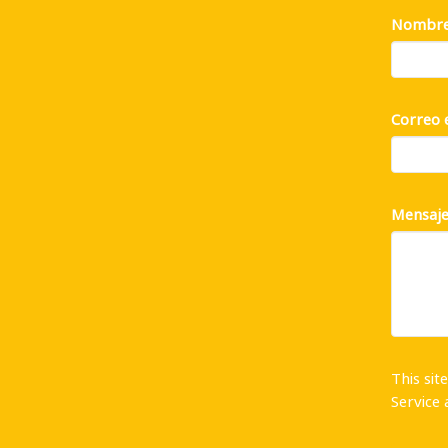
Nombr
Correo 
Mensaj
This si
Service
a