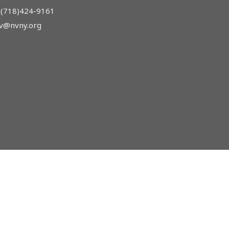
(718)424-9161
nv@nvny.org