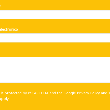
e
electrónico
e
te is protected by reCAPTCHA and the Google
Privacy Policy
and
pply.