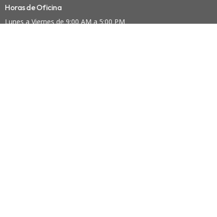
Horas de Oficina
Lunes a Viernes de 9:00 AM a 5:00 PM
Contacto
Teléfono:
(718)424-9161
Email
:
inv@nvny.org
© 2026 Iglesia Nueva Vida Inc. All Rights Reserved. |
Acceso
powered by
Website
Developed
by